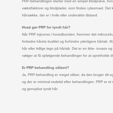
PRP-behandlingen starter med en simpel blodprøve, hvor bl
vækstfaktorer og blodplader, som findes i plasmaet. Det k
hårsække, der er i hvile eller underaktiv tilstand.
Hvad gør PRP for tyndt hår?
Når PRP injiceres i hovedbunden, fremmer det mikrocirku
forbedre hårets kvalitet og forhindre yderligere hårtab. 
hår eller tidlige tegn på hårtab. Det er en ikke- invasiv
vælger at få opfølgende behandlinger for at opretholde d
Er PRP behandling sikkert?
Ja, PRP-behandling er meget sikker, da den bruger dit ege
og der er minimal nedetid efter behandlingen. PRP er et na
og genoplive tyndt hår.