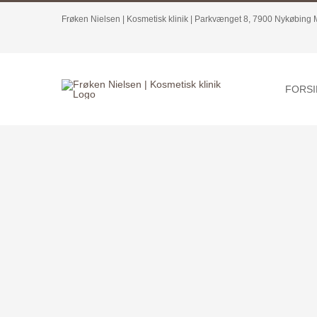
Skip
Frøken Nielsen | Kosmetisk klinik | Parkvænget 8, 7900 Nykøbing 
to
content
FORSI