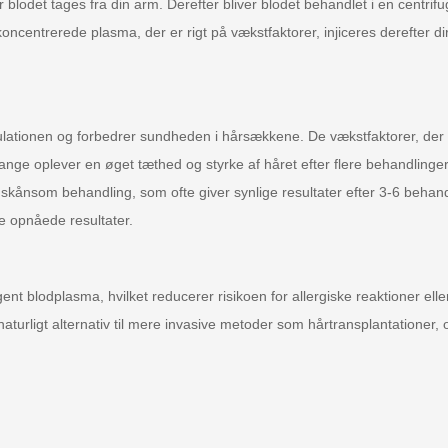
odet tages fra din arm. Derefter bliver blodet behandlet i en centrifu
oncentrerede plasma, der er rigt på vækstfaktorer, injiceres derefter d
lationen og forbedrer sundheden i hårsækkene. De vækstfaktorer, der 
Mange oplever en øget tæthed og styrke af håret efter flere behandlinger
 og skånsom behandling, som ofte giver synlige resultater efter 3-6 beha
e opnåede resultater.
nt blodplasma, hvilket reducerer risikoen for allergiske reaktioner elle
turligt alternativ til mere invasive metoder som hårtransplantationer, o