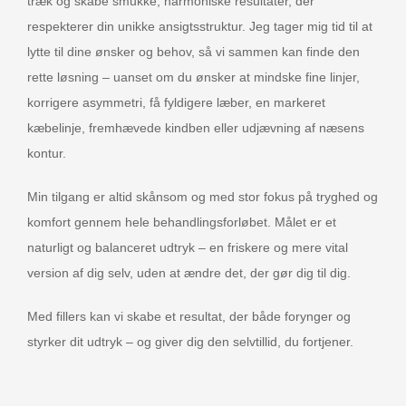
træk og skabe smukke, harmoniske resultater, der
respekterer din unikke ansigtsstruktur. Jeg tager mig tid til at
lytte til dine ønsker og behov, så vi sammen kan finde den
rette løsning – uanset om du ønsker at mindske fine linjer,
korrigere asymmetri, få fyldigere læber, en markeret
kæbelinje, fremhævede kindben eller udjævning af næsens
kontur.
Min tilgang er altid skånsom og med stor fokus på tryghed og
komfort gennem hele behandlingsforløbet. Målet er et
naturligt og balanceret udtryk – en friskere og mere vital
version af dig selv, uden at ændre det, der gør dig til dig.
Med fillers kan vi skabe et resultat, der både forynger og
styrker dit udtryk – og giver dig den selvtillid, du fortjener.