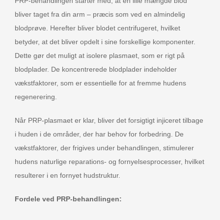
PRP-behandlingen starter med, at en lille mængde blod
bliver taget fra din arm – præcis som ved en almindelig
blodprøve. Herefter bliver blodet centrifugeret, hvilket
betyder, at det bliver opdelt i sine forskellige komponenter.
Dette gør det muligt at isolere plasmaet, som er rigt på
blodplader. De koncentrerede blodplader indeholder
vækstfaktorer, som er essentielle for at fremme hudens
regenerering.
Når PRP-plasmaet er klar, bliver det forsigtigt injiceret tilbage
i huden i de områder, der har behov for forbedring. De
vækstfaktorer, der frigives under behandlingen, stimulerer
hudens naturlige reparations- og fornyelsesprocesser, hvilket
resulterer i en fornyet hudstruktur.
Fordele ved PRP-behandlingen: